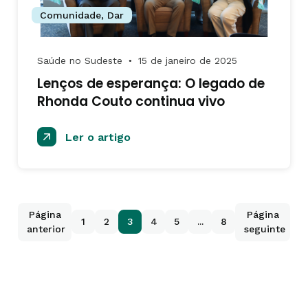
Comunidade
,
Dar
Saúde no Sudeste
15 de janeiro de 2025
●
Lenços de esperança: O legado de
Rhonda Couto continua vivo
Ler o artigo
Página
Página
1
2
3
4
5
...
8
anterior
seguinte