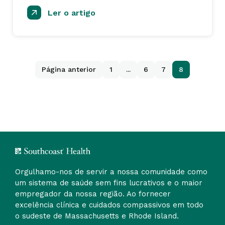
Ler o artigo
Página anterior
1
...
6
7
8
Orgulhamo-nos de servir a nossa comunidade como
um sistema de saúde sem fins lucrativos e o maior
empregador da nossa região. Ao fornecer
excelência clínica e cuidados compassivos em todo
o sudeste de Massachusetts e Rhode Island.