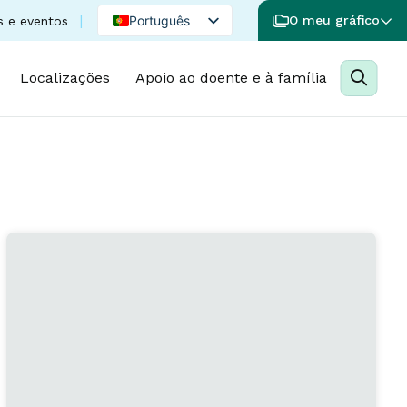
Português
O meu gráfico
s e eventos
English
Localizações
Apoio ao doente e à família
Spanish