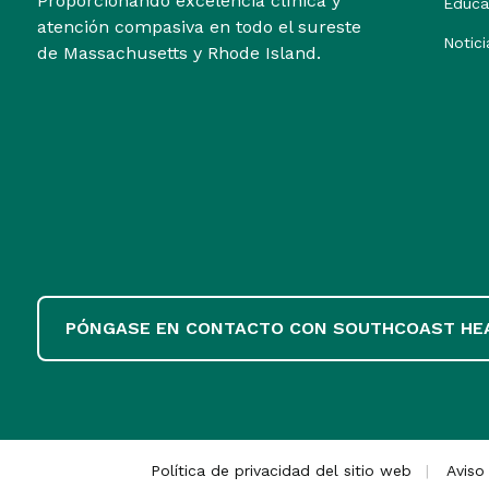
Proporcionando excelencia clínica y
Educa
atención compasiva en todo el sureste
Notici
de Massachusetts y Rhode Island.
PÓNGASE EN CONTACTO CON SOUTHCOAST HE
Política de privacidad del sitio web
Aviso