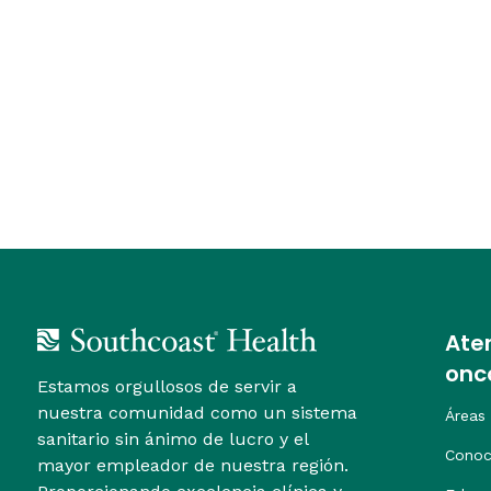
Ate
onc
Estamos orgullosos de servir a
nuestra comunidad como un sistema
Áreas
sanitario sin ánimo de lucro y el
Conoc
mayor empleador de nuestra región.