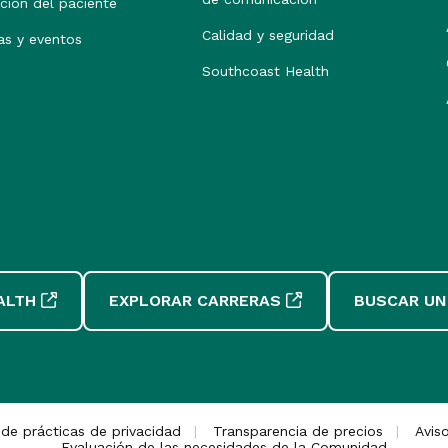
ción del paciente
Calidad y seguridad
as y eventos
Southcoast Health
ALTH
EXPLORAR CARRERAS
BUSCAR UN
 de prácticas de privacidad
Transparencia de precios
Avis
Evaluación de las necesidades de la Comunidad