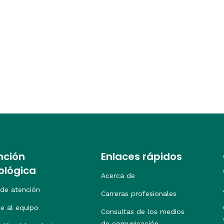
nción
Enlaces rápidos
ológica
Acerca de
 de atención
Carreras profesionales
e al equipo
Consultas de los medios
de comunicación